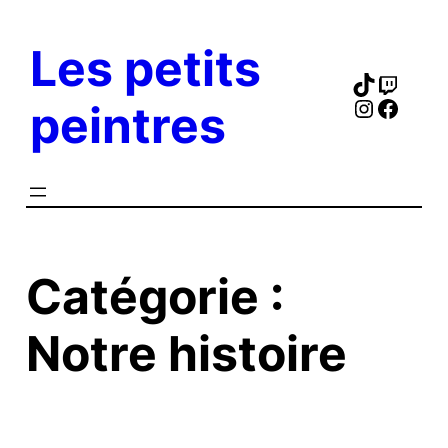
Aller
au
Les petits
contenu
TikTok
Twitc
Instagr
Faceb
peintres
Catégorie :
Notre histoire